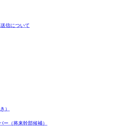
部送信について
き）
ンバー（将来幹部候補）