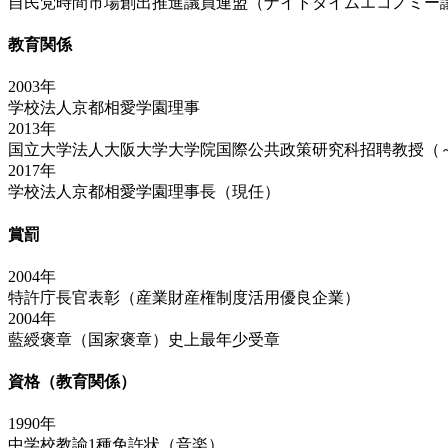
自民党時間市場創出推進議員連盟（ナイトタイムエコノミー
教育関係
2003年
学校法人京都相愛学園理事
2013年
国立大学法人大阪大学大学院国際公共政策研究科招聘教授（～2
2017年
学校法人京都相愛学園理事長（現任）
賞罰
2004年
特許庁長官表彰（産業財産権制度活用優良企業）
2004年
藍綬褒章（国家褒章）史上最年少受章
資格（教育関係）
1990年
中学校教諭1種免許状（音楽）