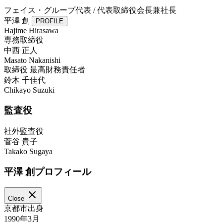
フェイス・グループ代表 / 代表取締役会長兼社長
平澤 創
PROFILE
Hajime Hirasawa
専務取締役
中西 正人
Masato Nakanishi
取締役 最高財務責任者
鈴木 千佳代
Chikayo Suzuki
監査役
社外監査役
菅谷 貴子
Takako Sugaya
平澤 創プロフィール
Close
京都市出身
1990年3月